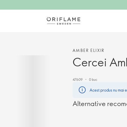
AMBER ELIXIR
Cercei Amb
47609
0 buc
Acest produs nu mai es
Alternative reco