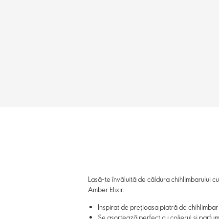
Lasă-te învăluită de căldura chihlimbarului cu
Amber Elixir.
Inspirat de prețioasa piatră de chihlimbar
Se asortează perfect cu colierul și parfum