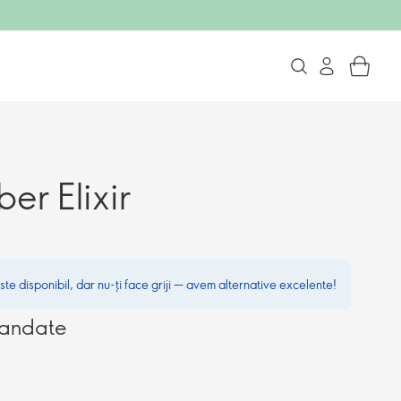
er Elixir
te disponibil, dar nu-ți face griji — avem alternative excelente!
mandate