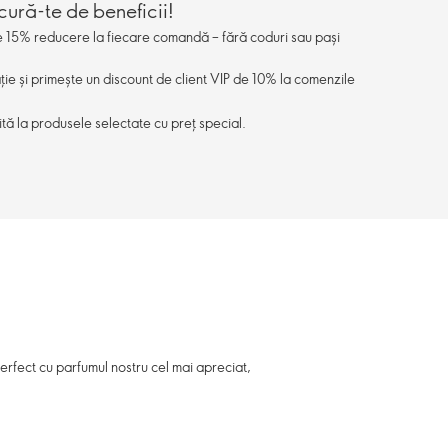
cură-te de beneficii!
de 15% reducere la fiecare comandă – fără coduri sau pași
ație și primește un discount de client VIP de 10% la comenzile
ită la produsele selectate cu preț special.
perfect cu parfumul nostru cel mai apreciat,