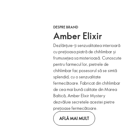
DESPRE BRAND
Amber Elixir
Dezlănțuie-ți senzualitatea interioară
cu prețioasa piatră de chihlimbar și
frumusețea sa misterioasă. Cunoscute
pentru farmecul lor, pietrele de
chihlimbar fac posesorul să se simtă
splendid, cu o senzualitate
fermecătoare. Fabricat din chihlimbar
de cea mai bună calitate din Marea
Baltică, Amber Elixir Mystery
dezvăluie secretele acestei pietre
prețioase fermecătoare.
AFLĂ MAI MULT