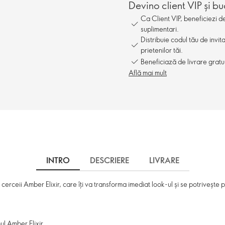
Devino client VIP și bu
Ca Client VIP, beneficiezi 
suplimentari.
Distribuie codul tău de invit
prietenilor tăi.
Beneficiază de livrare gratu
Află mai mult
INTRO
DESCRIERE
LIVRARE
 cerceii Amber Elixir, care îți va transforma imediat look-ul și se potrivește 
ul Amber Elixir