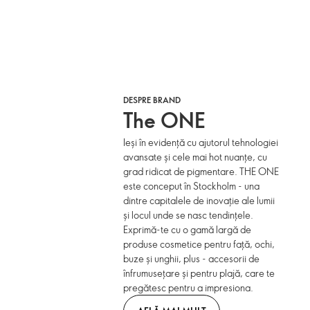
DESPRE BRAND
The ONE
Ieși în evidență cu ajutorul tehnologiei
avansate și cele mai hot nuanțe, cu
grad ridicat de pigmentare. THE ONE
este conceput în Stockholm - una
dintre capitalele de inovație ale lumii
și locul unde se nasc tendințele.
Exprimă-te cu o gamă largă de
produse cosmetice pentru față, ochi,
buze și unghii, plus - accesorii de
înfrumusețare și pentru plajă, care te
pregătesc pentru a impresiona.