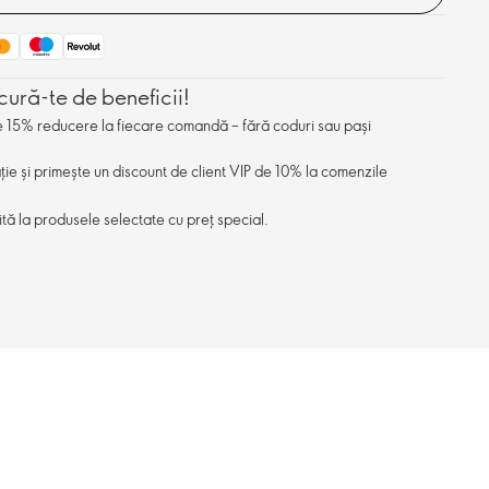
cură-te de beneficii!
de 15% reducere la fiecare comandă – fără coduri sau pași
ație și primește un discount de client VIP de 10% la comenzile
ită la produsele selectate cu preț special.