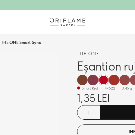
uj THE ONE Smart Sync
THE ONE
Eșantion r
Smart Red
47622
0.45 g
1,35 LEI
IN