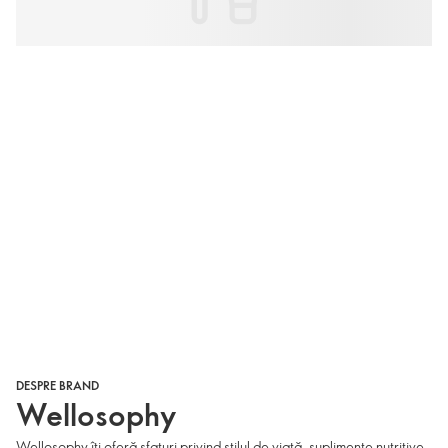
DESPRE BRAND
Wellosophy
Wellosophy îți oferă sfaturi privind stilul de viață, suplimente nutritive