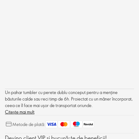
Un pahar tumbler cu perete dublu conceput pentru a menține
băuturile calde sau reci timp de 6h. Proiectat cu un mâner încorporat,
ceea ce îl face mai ușor de transportat oriunde.
Citește mai mult
Metode de plată:
Devino client VIP și bucură-te de beneficii!