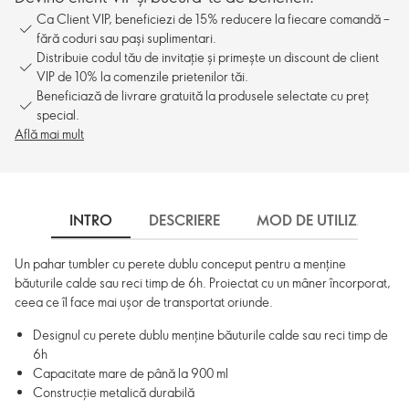
Ca Client VIP, beneficiezi de 15% reducere la fiecare comandă –
fără coduri sau pași suplimentari.
Distribuie codul tău de invitație și primește un discount de client
VIP de 10% la comenzile prietenilor tăi.
Beneficiază de livrare gratuită la produsele selectate cu preț
special.
Află mai mult
INTRO
DESCRIERE
MOD DE UTILIZARE
Un pahar tumbler cu perete dublu conceput pentru a menține
băuturile calde sau reci timp de 6h. Proiectat cu un mâner încorporat,
ceea ce îl face mai ușor de transportat oriunde.
Designul cu perete dublu menține băuturile calde sau reci timp de
6h
Capacitate mare de până la 900 ml
Construcție metalică durabilă