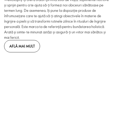
și sprijin pentru a te ajuta să-ți formezi noi obiceiuri sănătoase pe
termen lung. De asemenea, îți pune la dispoziție produse de
înfrumusețare care te ajută să-ți atingi obiectivele în materie de
îngrijire a pielii și să transformi rutinele zilnice în ritualuri de îngrijire
personală. Este marca ta de referință pentru bunăstarea holistică.
Arată și simte-te minunat astăzi și asigură-ți un viitor mai sănătos și
mai fericit.
AFLĂ MAI MULT