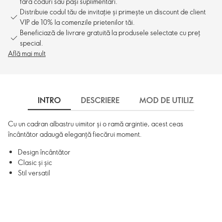
fără coduri sau pași suplimentari.
Distribuie codul tău de invitație și primește un discount de client
VIP de 10% la comenzile prietenilor tăi.
Beneficiază de livrare gratuită la produsele selectate cu preț
special.
Află mai mult
INTRO
DESCRIERE
MOD DE UTILIZARE
Cu un cadran albastru uimitor și o ramă argintie, acest ceas
încântător adaugă eleganță fiecărui moment.
Design încântător
Clasic și șic
Stil versatil