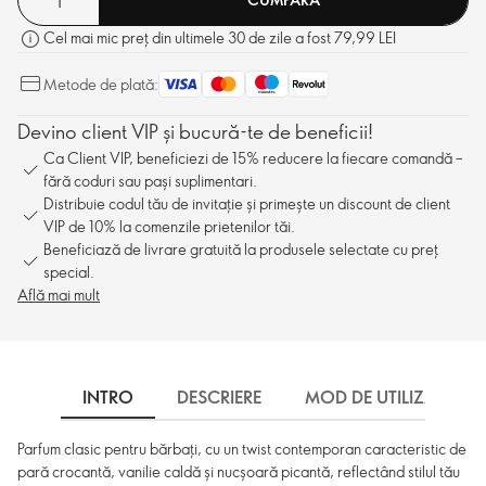
Cel mai mic preț din ultimele 30 de zile a fost 79,99 LEI
Metode de plată:
Devino client VIP și bucură-te de beneficii!
Ca Client VIP, beneficiezi de 15% reducere la fiecare comandă –
fără coduri sau pași suplimentari.
Distribuie codul tău de invitație și primește un discount de client
VIP de 10% la comenzile prietenilor tăi.
Beneficiază de livrare gratuită la produsele selectate cu preț
special.
Află mai mult
INTRO
DESCRIERE
MOD DE UTILIZARE
Parfum clasic pentru bărbați, cu un twist contemporan caracteristic de
pară crocantă, vanilie caldă și nucșoară picantă, reflectând stilul tău