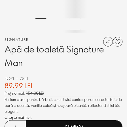
SIGNATURE
Apă de toaletă Signature
Man
48671
75 ml
89,99 LEI
Preț normal:
154,00 LEI
Parfum clasic pentru bărbați, cu un twist contemporan caracteristic de
pară crocantă, vanilie caldă și nucșoară picantă, reflectând stilul tău
elegant.
Citește mai mult
CUMPĂRĂ