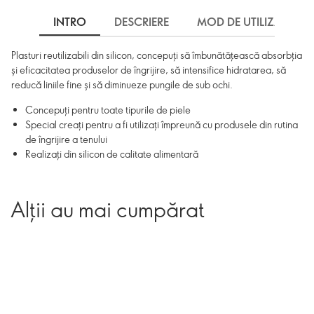
INTRO
DESCRIERE
MOD DE UTILIZARE
Plasturi reutilizabili din silicon, concepuți să îmbunătățească absorbția
și eficacitatea produselor de îngrijire, să intensifice hidratarea, să
reducă liniile fine și să diminueze pungile de sub ochi.
Concepuți pentru toate tipurile de piele
Special creați pentru a fi utilizați împreună cu produsele din rutina
de îngrijire a tenului
Realizați din silicon de calitate alimentară
Alții au mai cumpărat