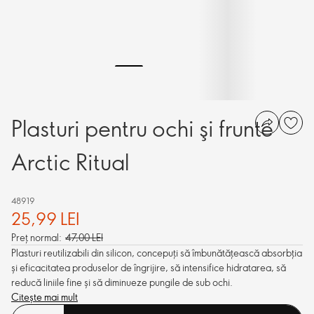
Plasturi pentru ochi şi frunte
Arctic Ritual
48919
25,99 LEI
Preț normal:
47,00 LEI
Plasturi reutilizabili din silicon, concepuți să îmbunătățească absorbția
și eficacitatea produselor de îngrijire, să intensifice hidratarea, să
reducă liniile fine și să diminueze pungile de sub ochi.
Citește mai mult