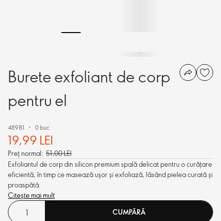
Burete exfoliant de corp
pentru el
48981
0 buc
19,99 LEI
Preț normal:
51,00 LEI
Exfoliantul de corp din silicon premium spală delicat pentru o curățare
eficientă, în timp ce masează ușor și exfoliază, lăsând pielea curată și
proaspătă.
Citește mai mult
CUMPĂRĂ