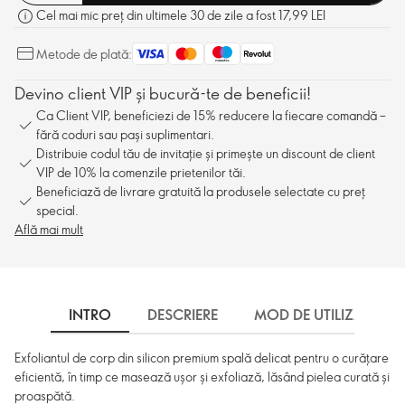
Cel mai mic preț din ultimele 30 de zile a fost 17,99 LEI
Metode de plată:
Devino client VIP și bucură-te de beneficii!
Ca Client VIP, beneficiezi de 15% reducere la fiecare comandă –
fără coduri sau pași suplimentari.
Distribuie codul tău de invitație și primește un discount de client
VIP de 10% la comenzile prietenilor tăi.
Beneficiază de livrare gratuită la produsele selectate cu preț
special.
Află mai mult
INTRO
DESCRIERE
MOD DE UTILIZARE
Exfoliantul de corp din silicon premium spală delicat pentru o curățare
eficientă, în timp ce masează ușor și exfoliază, lăsând pielea curată și
proaspătă.