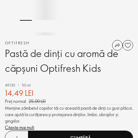
OPTIFRESH
Pastă de dinți cu aromă de
căpșuni Optifresh Kids
49130
50 ml
14,49 LEI
Preț normal:
25,00 LEI
Menține zâmbetul copiilor tăi cu această pastă de dinți cu gust plăcut,
care ajută la curățarea și protejarea dinților, limbii, obrajilor și
gingiilor.
Citește mai mult
CUMPĂRĂ