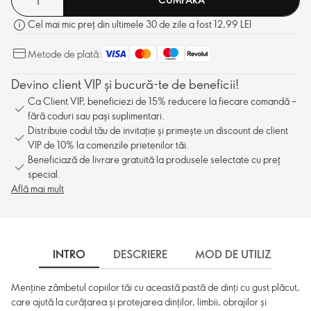
Cel mai mic preț din ultimele 30 de zile a fost 12,99 LEI
Metode de plată:
Devino client VIP și bucură-te de beneficii!
Ca Client VIP, beneficiezi de 15% reducere la fiecare comandă –
fără coduri sau pași suplimentari.
Distribuie codul tău de invitație și primește un discount de client
VIP de 10% la comenzile prietenilor tăi.
Beneficiază de livrare gratuită la produsele selectate cu preț
special.
Află mai mult
INTRO
DESCRIERE
MOD DE UTILIZARE
Menține zâmbetul copiilor tăi cu această pastă de dinți cu gust plăcut,
care ajută la curățarea și protejarea dinților, limbii, obrajilor și