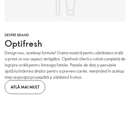
DESPRE BRAND
Optifresh
Design nou, aceleași formule! Gama noastră pentru sănătatea orală
a primit un nou aspect atrăgător. Optifresh oferă o rutină completă de
îngrijire orală pentru întreaga familie. Pastele de dinți și periuțele
ajută la întărirea dinților pentru a preveni cariile, menținând în același
timp respirația proaspătă și zâmbetul frumos.
AFLĂ MAI MULT