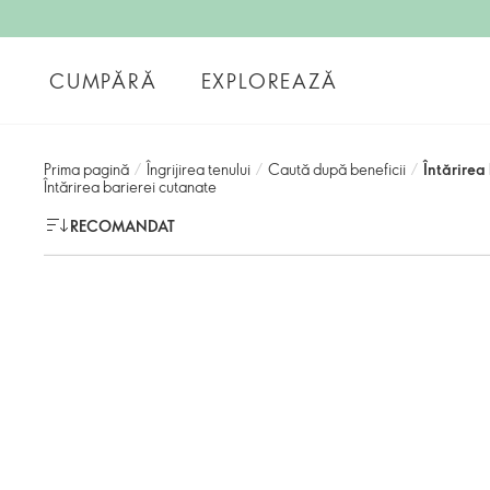
CUMPĂRĂ
EXPLOREAZĂ
Prima pagină
/
Îngrijirea tenului
/
Caută după beneficii
/
Întărirea
Întărirea barierei cutanate
RECOMANDAT