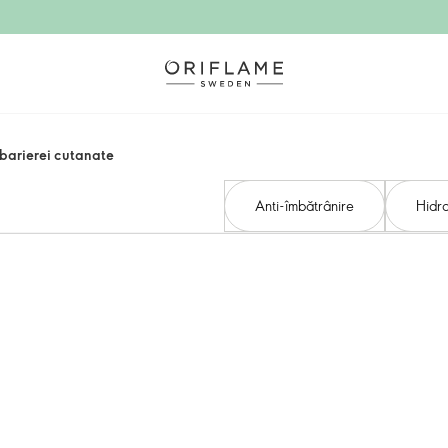
 barierei cutanate
Anti-îmbătrânire
Hidra