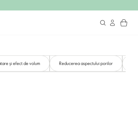
tare și efect de volum
Reducerea aspectului porilor
Ton