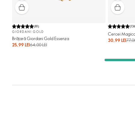
(
81
)
(
13
GIORDANI GOLD
Cercei Magica
Brățară Giordani Gold Essenza
30,99 LEI
77,0
25,99 LEI
64,00 LEI