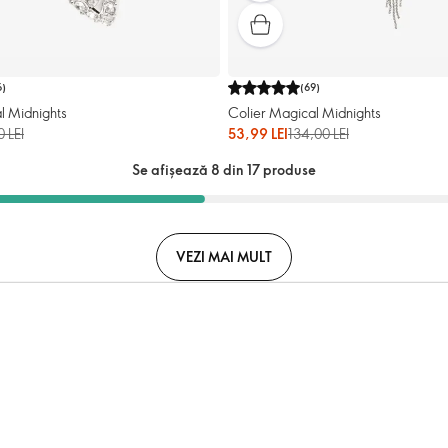
6
)
(
69
)
l Midnights
Colier Magical Midnights
0 LEI
53,99 LEI
134,00 LEI
Se afișează 8 din 17 produse
VEZI MAI MULT