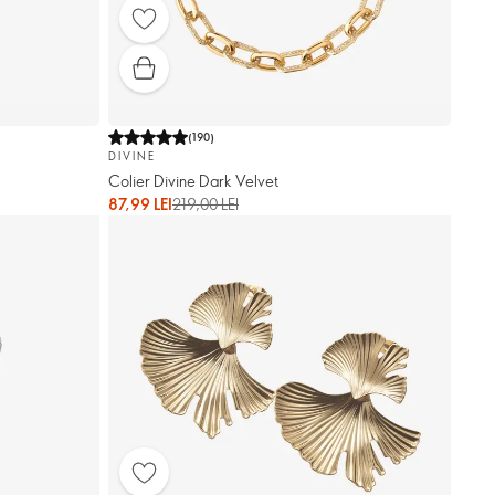
(
190
)
DIVINE
Colier Divine Dark Velvet
87,99 LEI
219,00 LEI