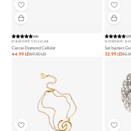
(
66
)
(
22
DIAMOND CELLULAR
GIORDANI GO
Cercei Diamond Cellular
Set bijuterii G
44,99 LEI
69,00 LEI
32,99 LEI
82,0