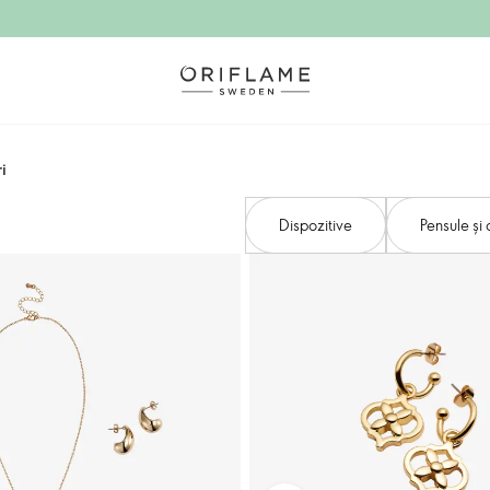
ri
Dispozitive
Pensule și