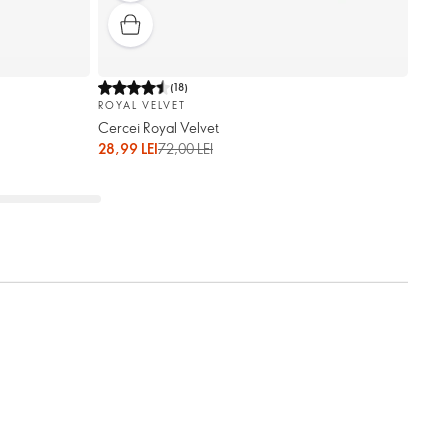
(
18
)
ROYAL VELVET
Cercei Royal Velvet
28,99 LEI
72,00 LEI