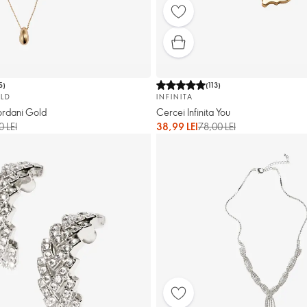
5
)
(
113
)
LD
INFINITA
iordani Gold
Cercei Infinita You
0 LEI
38,99 LEI
78,00 LEI