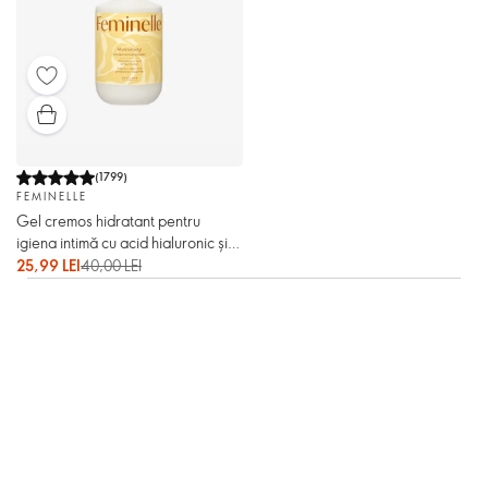
(
1799
)
FEMINELLE
Gel cremos hidratant pentru
igiena intimă cu acid hialuronic și
extract din piersică Feminelle
25,99 LEI
40,00 LEI