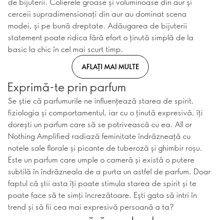
de bijuterii. Colierele groase și voluminoase din aur și
cerceii supradimensionați din aur au dominat scena
modei, și pe bună dreptate. Adăugarea de bijuterii
statement poate ridica fără efort o ținută simplă de la
basic la chic în cel mai scurt timp.
AFLAȚI MAI MULTE
Exprimă-te prin parfum
Se știe că parfumurile ne influențează starea de spirit,
fiziologia și comportamentul, iar cu o ținută expresivă, îți
dorești un parfum care să se potrivească cu ea. All or
Nothing Amplified radiază feminitate îndrăzneață cu
notele sale florale și picante de tuberoză și ghimbir roșu.
Este un parfum care umple o cameră și există o putere
subtilă în îndrăzneala de a purta un astfel de parfum. Doar
faptul că știi asta îți poate stimula starea de spirit și te
poate face să te simți încrezătoare. Ești gata să intri în
trend și să fii cea mai expresivă persoană a ta?