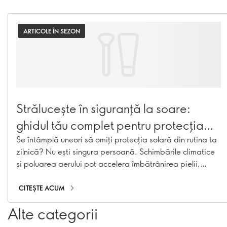
ARTICOLE ÎN SEZON
Strălucește în siguranță la soare:
ghidul tău complet pentru protecția
solară
Se întâmplă uneori să omiți protecția solară din rutina ta
zilnică? Nu ești singura persoană. Schimbările climatice
și poluarea aerului pot accelera îmbătrânirea pielii,
favorizând apariția hiperpigmentării, a liniilor fine și
pierderea colagenului. Cu gama noastră de produse
CITEȘTE ACUM
esențiale pentru protecție solară, inclusiv creme cu
Alte categorii
protecție solară, creme hidratante cu SPF și produse de
machiaj cu SPF, îți poți proteja pielea pe tot parcursul