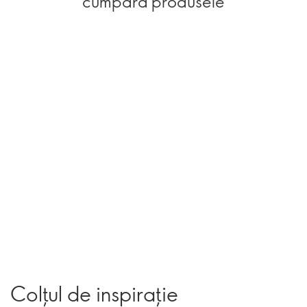
cumpără produsele
Colțul de inspirație