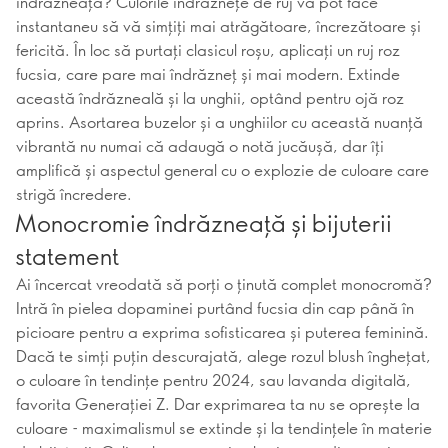
îndrăzneață? Culorile îndrăznețe de ruj vă pot face
instantaneu să vă simțiți mai atrăgătoare, încrezătoare și
fericită. În loc să purtați clasicul roșu, aplicați un ruj roz
fucsia, care pare mai îndrăzneț și mai modern. Extinde
această îndrăzneală și la unghii, optând pentru ojă roz
aprins. Asortarea buzelor și a unghiilor cu această nuanță
vibrantă nu numai că adaugă o notă jucăușă, dar îți
amplifică și aspectul general cu o explozie de culoare care
strigă încredere.
Monocromie îndrăzneață și bijuterii
statement
Ai încercat vreodată să porți o ținută complet monocromă?
Intră în pielea dopaminei purtând fucsia din cap până în
picioare pentru a exprima sofisticarea și puterea feminină.
Dacă te simți puțin descurajată, alege rozul blush înghețat,
o culoare în tendințe pentru 2024, sau lavanda digitală,
favorita Generației Z. Dar exprimarea ta nu se oprește la
culoare - maximalismul se extinde și la tendințele în materie