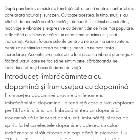
După pandemie, a existat o tendință către tonuri neutre, confortabile,
care arată natural și sunt zen. Cu toate acestea, în timp, mulți s-au
plictisit de această paletă simplă și atenuată. În ultimul an, culorile și
machiajele vibrante și expresive au devenit din ce în ce mai populare,
reflectând o schimbare către un aspect mai maximalist și mai
îndrăzneț. Astăzi, folosim culorile pentru a ne exprima cine suntem,
pentru a ne stimula starea de spirit și pentru a ne manifesta
încrederea. Accentul s-a mutat de la lent și zen la vibrant și energic -
făcând lucruri care ne fac să ne simțim bine, sărbătorindu-ne
individualitatea și bucurându-ne de viață.
Introduceți îmbrăcămintea cu
dopamină și frumusețea cu dopamină
Frumusețea dopaminei provine din fenomenul
îmbrăcămintei dopaminei, o tendință care a luat amploare
pe TikTok în ultimul an. Îmbrăcămintea cu dopamină
înseamnă să te îmbraci pentru a-ți îmbunătăți starea de
spirit, la fel ca efectele dopaminei, adesea cu culori
îndrăznețe și strălucitoare din cap până în picioare. Cu
135 de milioane de vizualizări la momentul redactării