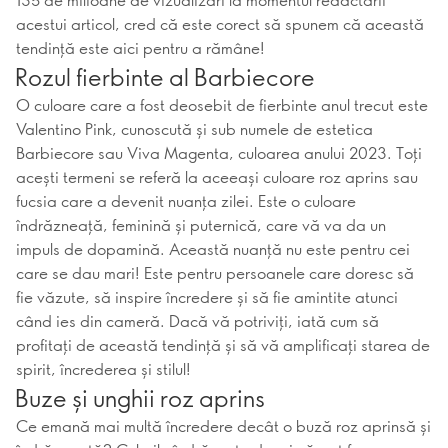
acestui articol, cred că este corect să spunem că această
tendință este aici pentru a rămâne!
Rozul fierbinte al Barbiecore
O culoare care a fost deosebit de fierbinte anul trecut este
Valentino Pink, cunoscută și sub numele de estetica
Barbiecore sau Viva Magenta, culoarea anului 2023. Toți
acești termeni se referă la aceeași culoare roz aprins sau
fucsia care a devenit nuanța zilei. Este o culoare
îndrăzneață, feminină și puternică, care vă va da un
impuls de dopamină. Această nuanță nu este pentru cei
care se dau mari! Este pentru persoanele care doresc să
fie văzute, să inspire încredere și să fie amintite atunci
când ies din cameră. Dacă vă potriviți, iată cum să
profitați de această tendință și să vă amplificați starea de
spirit, încrederea și stilul!
Buze și unghii roz aprins
Ce emană mai multă încredere decât o buză roz aprinsă și