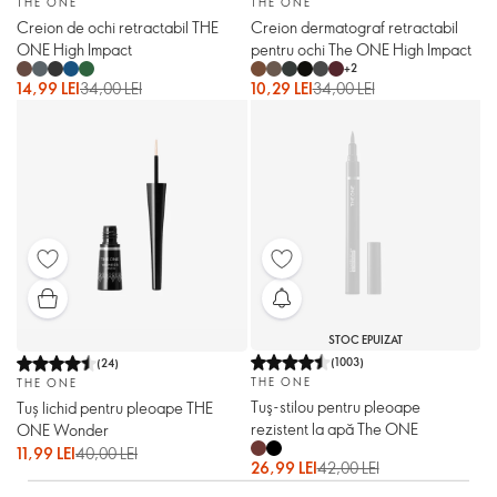
THE ONE
THE ONE
Creion de ochi retractabil THE
Creion dermatograf retractabil
ONE High Impact
pentru ochi The ONE High Impact
+
2
14,99 LEI
34,00 LEI
10,29 LEI
34,00 LEI
STOC EPUIZAT
(
1003
)
(
24
)
THE ONE
THE ONE
Tuş-stilou pentru pleoape
Tuș lichid pentru pleoape THE
rezistent la apă The ONE
ONE Wonder
11,99 LEI
40,00 LEI
26,99 LEI
42,00 LEI