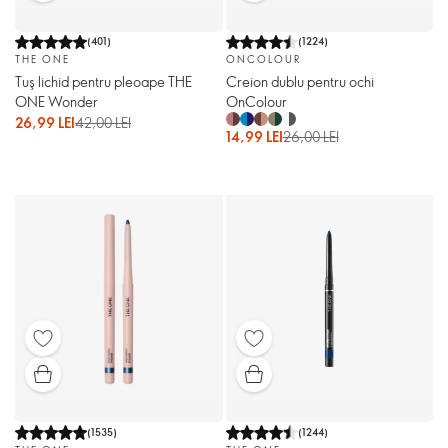
(
401
)
(
1224
)
THE ONE
ONCOLOUR
Tuş lichid pentru pleoape THE
Creion dublu pentru ochi
ONE Wonder
OnColour
26,99 LEI
42,00 LEI
14,99 LEI
26,00 LEI
(
1535
)
(
1244
)