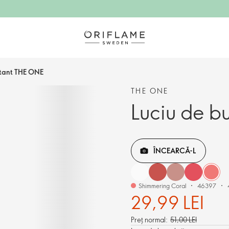
atant THE ONE
THE ONE
Luciu de b
ÎNCEARCĂ-L
Shimmering Coral
46397
29,99 LEI
Preț normal:
51,00 LEI