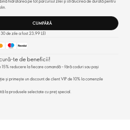
ină hidratarea pe tot parcursul zilei și strălucirea de durată pentru
lin.
CUMPĂRĂ
 30 de zile a fost 23,99 LEI
cură-te de beneficii!
de 15% reducere la fiecare comandă – fără coduri sau pași
ație și primește un discount de client VIP de 10% la comenzile
ită la produsele selectate cu preț special.