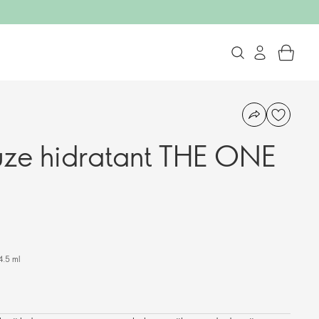
uze hidratant THE ONE
4.5 ml