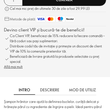
Cel mai mic preț din ultimele 30 de zile a fost 29,99 LEI
Metode de plată:
Devino client VIP și bucură-te de beneficii!
Ca Client VIP, beneficiezi de 15% reducere la fiecare comandă –
fără coduri sau pași suplimentari.
Distribuie codul tău de invitație și primește un discount de client
VIP de 10% la comenzile prietenilor tăi.
Beneficiază de livrare gratuită la produsele selectate cu preț
special.
Află mai mult
INTRO
DESCRIERE
MOD DE UTILIZARE
Șampon hrănitor care ajută la definirea buclelor, curăță delicat și
hrănește părul cu ingrediente de îngrijire a pielii. Ideal pentru părul