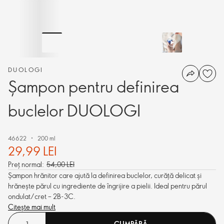
DUOLOGI
Șampon pentru definirea
buclelor DUOLOGI
46622
200 ml
29,99 LEI
Preț normal:
54,00 LEI
Șampon hrănitor care ajută la definirea buclelor, curăță delicat și
hrănește părul cu ingrediente de îngrijire a pielii. Ideal pentru părul
ondulat/cret – 2B-3C.
Citește mai mult
CUMPĂRĂ