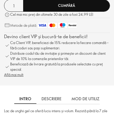
CUMPĂRĂ
Cel mai mic preț din ultimele 30 de zile a fost 24,99 LEI
Metode de plată:
Devino client VIP și bucură-te de beneficii!
Ca Client VIP, beneficiezi de 15% reducere la fiecare comandă –
fără coduri sau pași suplimentari.
Distribuie codul tău de invitație și primește un discount de client
VIP de 10% la comenzile prietenilor tăi.
Beneficiază de livrare gratuită la produsele selectate cu preț
special.
Află mai mult
INTRO
DESCRIERE
MOD DE UTILIZARE
Lac de unghii gel ce oferă luciu intens și volum. Rezistă până la 7 zile