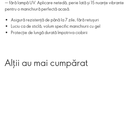
— fără lampă UV. Aplicare netedă, perie lată și 15 nuanțe vibrante
pentru o manichiură perfectă acasă.
Asigură rezistență de până la 7 zile, fără retușuri
Luciu ca de sticlă, volum specific manichiurii cu gel
Protecție de lungă durată împotriva ciobirii
Alții au mai cumpărat