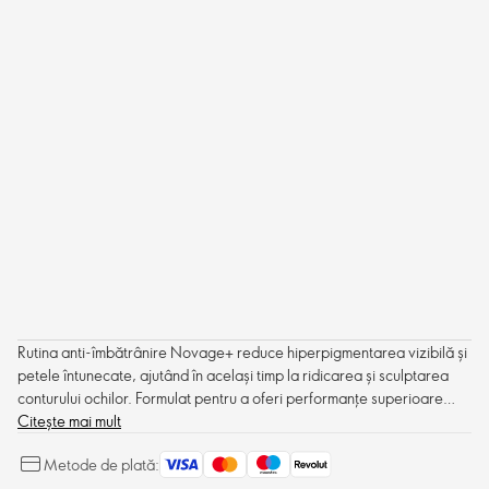
Rutina anti-îmbătrânire Novage+ reduce hiperpigmentarea vizibilă și
petele întunecate, ajutând în același timp la ridicarea și sculptarea
conturului ochilor. Formulat pentru a oferi performanțe superioare
pielii, pentru o piele mai luminoasă și cu aspect tânăr.
Citește mai mult
Metode de plată: