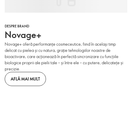
DESPRE BRAND
Novage+
Novage+ oferă performanțe cosmeceutice, fiind în același timp
delicat cu pielea și cu natura, grație tehnologiilor noastre de
bioactivare, care acționează în perfectă sincronizare cu funcțiile
biologice proprii ale pielii tale – și între ele – cu putere, delicatețe și
precizie.
AFLĂ MAI MULT