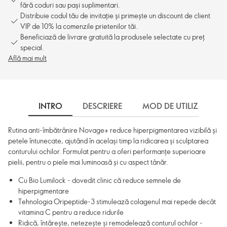
fără coduri sau pași suplimentari.
Distribuie codul tău de invitație și primește un discount de client
VIP de 10% la comenzile prietenilor tăi.
Beneficiază de livrare gratuită la produsele selectate cu preț
special.
Află mai mult
INTRO
DESCRIERE
MOD DE UTILIZARE
Rutina anti-îmbătrânire Novage+ reduce hiperpigmentarea vizibilă și
petele întunecate, ajutând în același timp la ridicarea și sculptarea
conturului ochilor. Formulat pentru a oferi performanțe superioare
pielii, pentru o piele mai luminoasă și cu aspect tânăr.
Cu Bio Lumilock - dovedit clinic că reduce semnele de
hiperpigmentare
Tehnologia Oripeptide-3 stimulează colagenul mai repede decât
vitamina C pentru a reduce ridurile
Ridică, întărește, netezește și remodelează conturul ochilor -