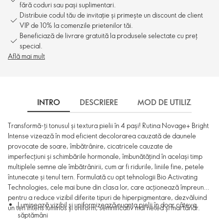
fără coduri sau pași suplimentari.
Distribuie codul tău de invitație și primește un discount de client
VIP de 10% la comenzile prietenilor tăi.
Beneficiază de livrare gratuită la produsele selectate cu preț
special.
Află mai mult
INTRO
DESCRIERE
MOD DE UTILIZARE
Transformă-ți tonusul și textura pielii în 4 pași! Rutina Novage+ Bright
Intense vizează în mod eficient decolorarea cauzată de daunele
provocate de soare, îmbătrânire, cicatricele cauzate de
imperfecțiuni și schimbările hormonale, îmbunătățind în același timp
multiplele semne ale îmbătrânirii, cum ar fi ridurile, liniile fine, petele
întunecate și tenul tern. Formulată cu opt tehnologii Bio Activating
Technologies, cele mai bune din clasa lor, care acționează împreună
pentru a reduce vizibil diferite tipuri de hiperpigmentare, dezvăluind
Luminează vizibil și uniformizează nuanța pielii în doar câteva
un ten intens luminos și uniform, semnificativ mai neted și mai tânăr.
săptămâni