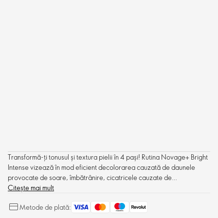
Transformă-ți tonusul și textura pielii în 4 pași! Rutina Novage+ Bright
Intense vizează în mod eficient decolorarea cauzată de daunele
provocate de soare, îmbătrânire, cicatricele cauzate de
imperfecțiuni și schimbările hormonale, îmbunătățind în același timp
Citește mai mult
multiplele semne ale îmbătrânirii, cum ar fi ridurile, liniile fine, petele
Metode de plată:
întunecate și tenul tern. Formulată cu opt tehnologii Bio Activating