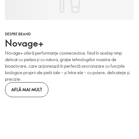
DESPRE BRAND
Novage+
Novage+ oferă performanțe cosmeceutice, fiind în același timp
delicat cu pielea și cu natura, grație tehnologiilor noastre de
bioactivare, care acționează în perfectă sincronizare cu funcțiile
biologice proprii ale pielii tale – și între ele – cu putere, delicatețe și
precizie.
AFLĂ MAI MULT