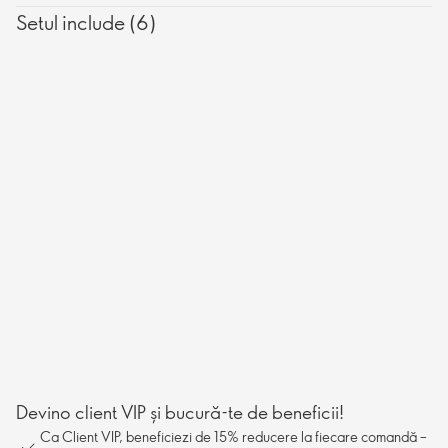
Technologies, cele mai bune din clasa lor, care acționează împreună
Setul include (6)
pentru a reduce vizibil diferite tipuri de hiperpigmentare, dezvăluind
un ten intens luminos și uniform, semnificativ mai neted și mai tânăr.
Devino client VIP și bucură-te de beneficii!
Ca Client VIP, beneficiezi de 15% reducere la fiecare comandă –