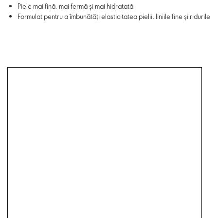
Piele mai fină, mai fermă și mai hidratată
Formulat pentru a îmbunătăți elasticitatea pielii, liniile fine și ridurile