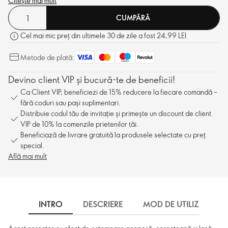
rezistență de 12 ore și confort al pielii.
Citește mai mult
CUMPĂRĂ
Cel mai mic preț din ultimele 30 de zile a fost 24,99 LEI
Metode de plată:
Devino client VIP și bucură-te de beneficii!
Ca Client VIP, beneficiezi de 15% reducere la fiecare comandă –
fără coduri sau pași suplimentari.
Distribuie codul tău de invitație și primește un discount de client
VIP de 10% la comenzile prietenilor tăi.
Beneficiază de livrare gratuită la produsele selectate cu preț
special.
Află mai mult
INTRO
DESCRIERE
MOD DE UTILIZARE