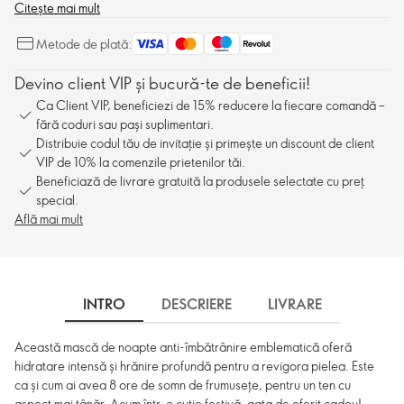
aspect mai tânăr. Acum într-o cutie festivă, gata de oferit cadou!
Citește mai mult
Metode de plată:
Devino client VIP și bucură-te de beneficii!
Ca Client VIP, beneficiezi de 15% reducere la fiecare comandă –
fără coduri sau pași suplimentari.
Distribuie codul tău de invitație și primește un discount de client
VIP de 10% la comenzile prietenilor tăi.
Beneficiază de livrare gratuită la produsele selectate cu preț
special.
Află mai mult
INTRO
DESCRIERE
LIVRARE
Această mască de noapte anti-îmbătrânire emblematică oferă
hidratare intensă și hrănire profundă pentru a revigora pielea. Este
ca și cum ai avea 8 ore de somn de frumusețe, pentru un ten cu
aspect mai tânăr. Acum într-o cutie festivă, gata de oferit cadou!