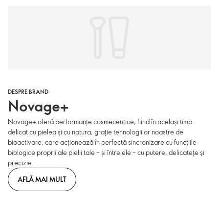
DESPRE BRAND
Novage+
Novage+ oferă performanțe cosmeceutice, fiind în același timp
delicat cu pielea și cu natura, grație tehnologiilor noastre de
bioactivare, care acționează în perfectă sincronizare cu funcțiile
biologice proprii ale pielii tale – și între ele – cu putere, delicatețe și
precizie.
AFLĂ MAI MULT