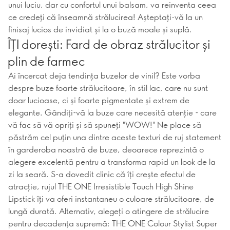
unui luciu, dar cu confortul unui balsam, va reinventa ceea
ce credeți că înseamnă strălucirea! Așteptați-vă la un
finisaj lucios de invidiat și la o buză moale și suplă.
ÎȚI dorești: Fard de obraz strălucitor și
plin de farmec
Ai încercat deja tendința buzelor de vinil? Este vorba
despre buze foarte strălucitoare, în stil lac, care nu sunt
doar lucioase, ci și foarte pigmentate și extrem de
elegante. Gândiți-vă la buze care necesită atenție - care
vă fac să vă opriți și să spuneți "WOW!" Ne place să
păstrăm cel puțin una dintre aceste texturi de ruj statement
în garderoba noastră de buze, deoarece reprezintă o
alegere excelentă pentru a transforma rapid un look de la
zi la seară. S-a dovedit clinic că îți crește efectul de
atracție, rujul THE ONE Irresistible Touch High Shine
Lipstick îți va oferi instantaneu o culoare strălucitoare, de
lungă durată. Alternativ, alegeți o atingere de strălucire
pentru decadența supremă: THE ONE Colour Stylist Super