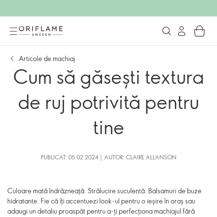
Articole de machiaj
Cum să găsești textura
de ruj potrivită pentru
tine
PUBLICAT: 05.02.2024 | AUTOR: CLAIRE ALLANSON
Culoare mată îndrăzneață. Strălucire suculentă. Balsamuri de buze
hidratante. Fie că îți accentuezi look-ul pentru o ieșire în oraș sau
adaugi un detaliu proaspăt pentru a-ți perfecționa machiajul fără