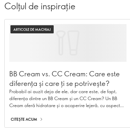
Colțul de inspirație
ARTICOLE DE MACHIAJ
BB Cream vs. CC Cream: Care este
diferența și care ți se potrivește?
Probabil ai auzit deja de ele, dar care este, de fapt,
diferența dintre un BB Cream și un CC Cream? Un BB
Cream oferă hidratare și o acoperire lejeră, cu aspect
natural, în timp ce un CC Cream este creat pentru
corectarea nuanței tenului și oferă o acoperire mai mare,
CITEȘTE ACUM
ajutând la uniformizarea pielii. Aceste formule