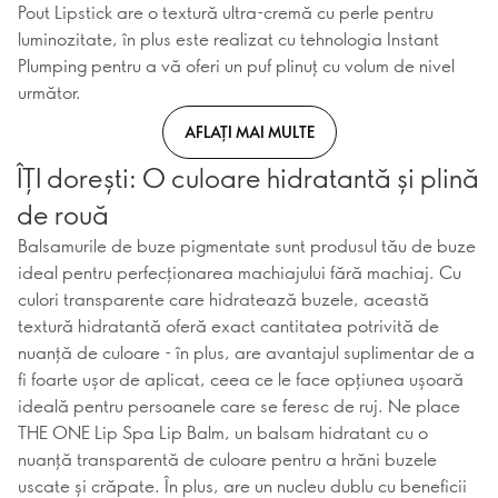
Pout Lipstick are o textură ultra-cremă cu perle pentru
luminozitate, în plus este realizat cu tehnologia Instant
Plumping pentru a vă oferi un puf plinuț cu volum de nivel
următor.
AFLAȚI MAI MULTE
ÎȚI dorești: O culoare hidratantă și plină
de rouă
Balsamurile de buze pigmentate sunt produsul tău de buze
ideal pentru perfecționarea machiajului fără machiaj. Cu
culori transparente care hidratează buzele, această
textură hidratantă oferă exact cantitatea potrivită de
nuanță de culoare - în plus, are avantajul suplimentar de a
fi foarte ușor de aplicat, ceea ce le face opțiunea ușoară
ideală pentru persoanele care se feresc de ruj. Ne place
THE ONE Lip Spa Lip Balm, un balsam hidratant cu o
nuanță transparentă de culoare pentru a hrăni buzele
uscate și crăpate. În plus, are un nucleu dublu cu beneficii