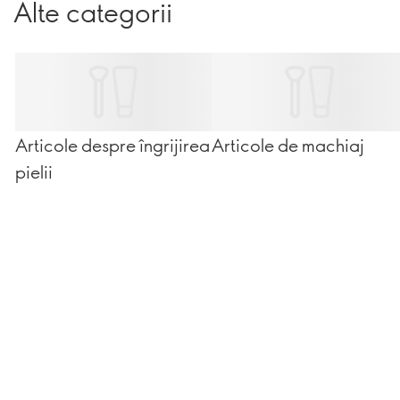
Alte categorii
multifuncționale au devenit extrem de populare în ultimii
ani, însă nu sunt identice. Odată ce înțelegi cum
funcționează fiecare, îți va fi mult mai ușor să alegi
produsul potrivit pentru nevoile tenului tău și pentru rutina
ta zilnică de machiaj. Hai să descoperim împreună
diferențele!
Articole despre îngrijirea
Articole de machiaj
pielii