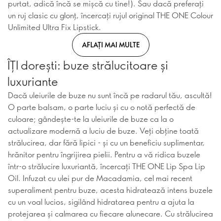
purtat, adică încă se mișcă cu tine!). Sau dacă preferați
un ruj clasic cu glonț, încercați rujul original THE ONE Colour
Unlimited Ultra Fix Lipstick.
AFLAȚI MAI MULTE
ÎȚI dorești: buze strălucitoare și
luxuriante
Dacă uleiurile de buze nu sunt încă pe radarul tău, ascultă!
O parte balsam, o parte luciu și cu o notă perfectă de
culoare; gândește-te la uleiurile de buze ca la o
actualizare modernă a luciu de buze. Veți obține toată
strălucirea, dar fără lipici - și cu un beneficiu suplimentar,
hrănitor pentru îngrijirea pielii. Pentru a vă ridica buzele
într-o strălucire luxuriantă, încercați THE ONE Lip Spa Lip
Oil. Infuzat cu ulei pur de Macadamia, cel mai recent
superaliment pentru buze, acesta hidratează intens buzele
cu un voal lucios, sigilând hidratarea pentru a ajuta la
protejarea și calmarea cu fiecare alunecare. Cu strălucirea