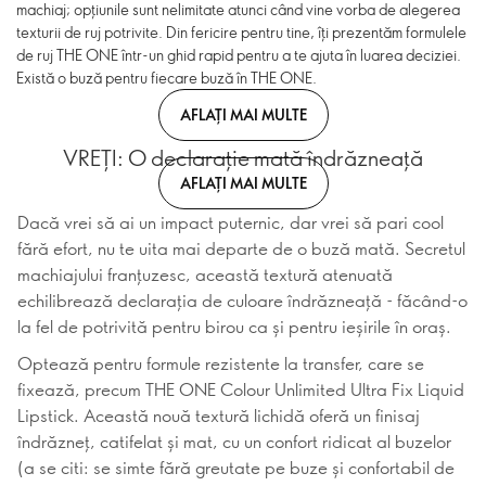
machiaj; opțiunile sunt nelimitate atunci când vine vorba de alegerea
texturii de ruj potrivite. Din fericire pentru tine, îți prezentăm formulele
de ruj THE ONE într-un ghid rapid pentru a te ajuta în luarea deciziei.
Există o buză pentru fiecare buză în THE ONE.
AFLAȚI MAI MULTE
VREȚI: O declarație mată îndrăzneață
AFLAȚI MAI MULTE
Dacă vrei să ai un impact puternic, dar vrei să pari cool
fără efort, nu te uita mai departe de o buză mată. Secretul
machiajului franțuzesc, această textură atenuată
echilibrează declarația de culoare îndrăzneață - făcând-o
la fel de potrivită pentru birou ca și pentru ieșirile în oraș.
Optează pentru formule rezistente la transfer, care se
fixează, precum THE ONE Colour Unlimited Ultra Fix Liquid
Lipstick. Această nouă textură lichidă oferă un finisaj
îndrăzneț, catifelat și mat, cu un confort ridicat al buzelor
(a se citi: se simte fără greutate pe buze și confortabil de