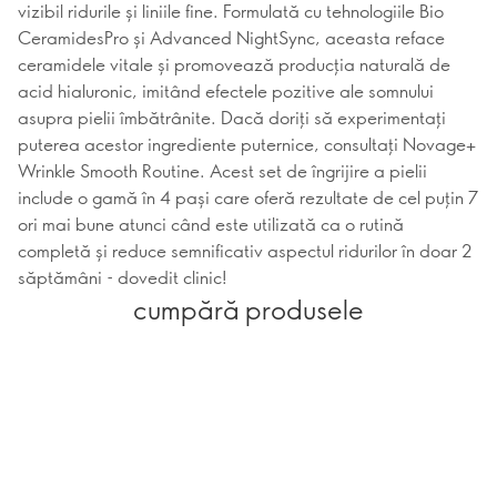
vizibil ridurile și liniile fine. Formulată cu tehnologiile Bio
CeramidesPro și Advanced NightSync, aceasta reface
ceramidele vitale și promovează producția naturală de
acid hialuronic, imitând efectele pozitive ale somnului
asupra pielii îmbătrânite. Dacă doriți să experimentați
puterea acestor ingrediente puternice, consultați Novage+
Wrinkle Smooth Routine. Acest set de îngrijire a pielii
include o gamă în 4 pași care oferă rezultate de cel puțin 7
ori mai bune atunci când este utilizată ca o rutină
completă și reduce semnificativ aspectul ridurilor în doar 2
săptămâni - dovedit clinic!
cumpără produsele