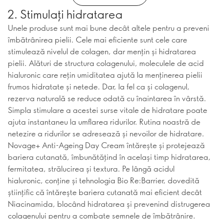
2. Stimulați hidratarea
Unele produse sunt mai bune decât altele pentru a preveni
îmbătrânirea pielii. Cele mai eficiente sunt cele care
stimulează nivelul de colagen, dar mențin și hidratarea
pielii. Alături de structura colagenului, moleculele de acid
hialuronic care rețin umiditatea ajută la menținerea pielii
frumos hidratate și netede. Dar, la fel ca și colagenul,
rezerva naturală se reduce odată cu înaintarea în vârstă.
Simpla stimulare a acestei surse vitale de hidratare poate
ajuta instantaneu la umflarea ridurilor. Rutina noastră de
netezire a ridurilor se adresează și nevoilor de hidratare.
Novage+ Anti-Ageing Day Cream întărește și protejează
bariera cutanată, îmbunătățind în același timp hidratarea,
fermitatea, strălucirea și textura. Pe lângă acidul
hialuronic, conține și tehnologia Bio Re:Barrier, dovedită
științific că întărește bariera cutanată mai eficient decât
Niacinamida, blocând hidratarea și prevenind distrugerea
colagenului pentru a combate semnele de îmbătrânire.