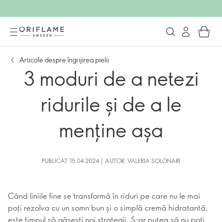
Articole despre îngrijirea pielii
3 moduri de a netezi
ridurile și de a le
menține așa
PUBLICAT: 15.04.2024 | AUTOR: VALERIA SOLONARI
Când liniile fine se transformă în riduri pe care nu le mai
poți rezolva cu un somn bun și o simplă cremă hidratantă,
este timpul să găsești noi strategii. S-ar putea să nu poți