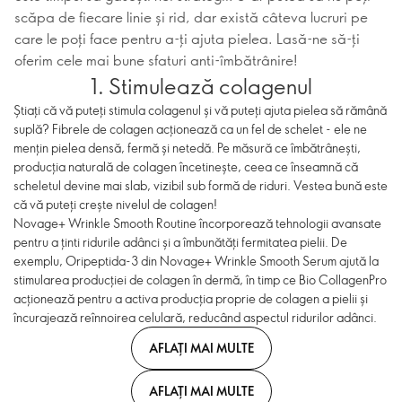
scăpa de fiecare linie și rid, dar există câteva lucruri pe
care le poți face pentru a-ți ajuta pielea. Lasă-ne să-ți
oferim cele mai bune sfaturi anti-îmbătrânire!
1. Stimulează colagenul
Știați că vă puteți stimula colagenul și vă puteți ajuta pielea să rămână
suplă? Fibrele de colagen acționează ca un fel de schelet - ele ne
mențin pielea densă, fermă și netedă. Pe măsură ce îmbătrânești,
producția naturală de colagen încetinește, ceea ce înseamnă că
scheletul devine mai slab, vizibil sub formă de riduri. Vestea bună este
că vă puteți crește nivelul de colagen!
Novage+ Wrinkle Smooth Routine încorporează tehnologii avansate
pentru a ținti ridurile adânci și a îmbunătăți fermitatea pielii. De
exemplu, Oripeptida-3 din Novage+ Wrinkle Smooth Serum ajută la
stimularea producției de colagen în dermă, în timp ce Bio CollagenPro
acționează pentru a activa producția proprie de colagen a pielii și
încurajează reînnoirea celulară, reducând aspectul ridurilor adânci.
AFLAȚI MAI MULTE
AFLAȚI MAI MULTE