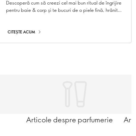
Descoperă cum să creezi cel mai bun ritual de îngrijire
pentru baie & corp și te bucuri de o piele fină, hrănită
și răsfățată.
CITEȘTE ACUM
Articole despre parfumerie
Art