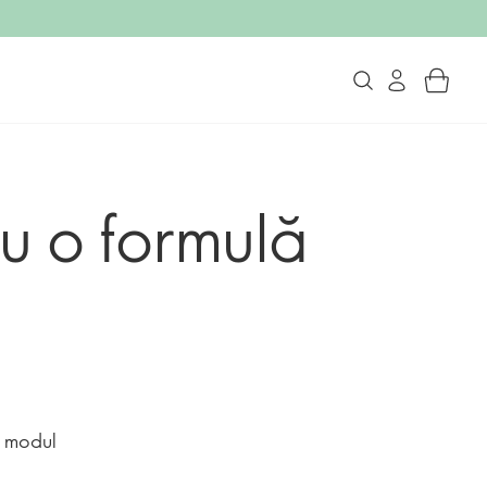
u o formulă
o
e modul