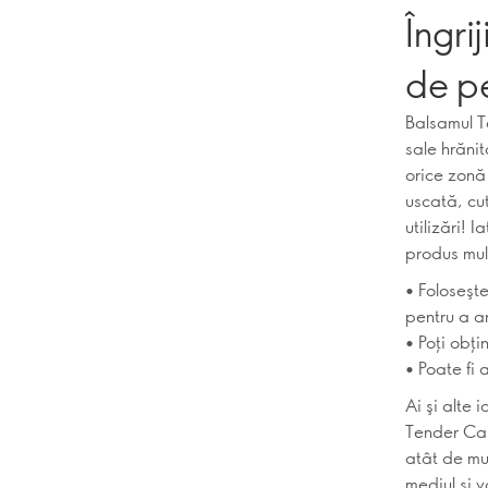
Îngri
de pe
Balsamul T
sale hrănit
orice zonă 
uscată, cu
utilizări! 
produs mult
• Foloseşte
pentru a ar
• Poţi obţi
• Poate fi 
Ai şi alte 
Tender Car
atât de mu
mediul şi 