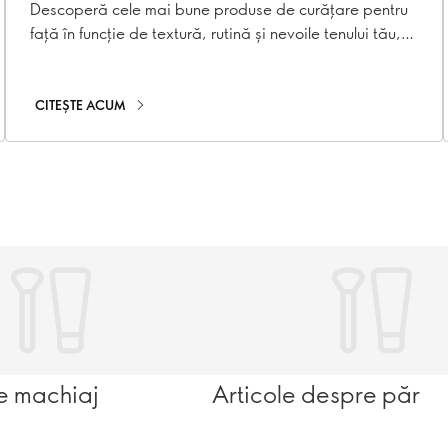
Descoperă cele mai bune produse de curățare pentru
față în funcție de textură, rutină și nevoile tenului tău,
de la curățare delicată zilnică până la rutina de dubla
curățare.
CITEȘTE ACUM
e machiaj
Articole despre păr