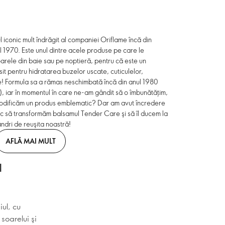
iconic mult îndrăgit al companiei Oriflame încă din
ul 1970. Este unul dintre acele produse pe care le
ioarele din baie sau pe noptieră, pentru că este un
sit pentru hidratarea buzelor uscate, cuticulelor,
te! Formula sa a rămas neschimbată încă din anul 1980
!), iar în momentul în care ne-am gândit să o îmbunătăţim,
 modificăm un produs emblematic? Dar am avut încredere
ic să transformăm balsamul Tender Care şi să îl ducem la
ândri de reuşita noastră!
AFLĂ MAI MULT
a
ul, cu
soarelui şi