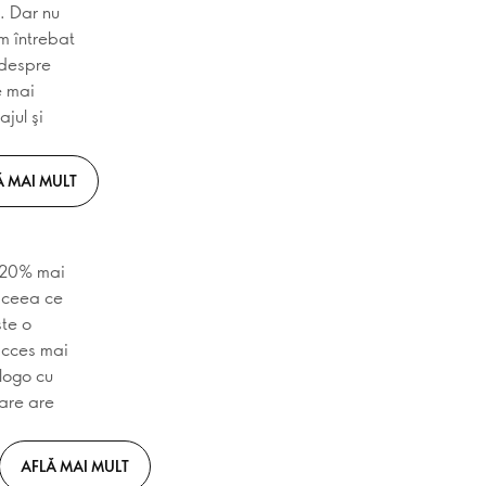
. Dar nu
am întrebat
 despre
e mai
jul şi
Ă MAI MULT
u 20% mai
, ceea ce
te o
acces mai
logo cu
are are
AFLĂ MAI MULT