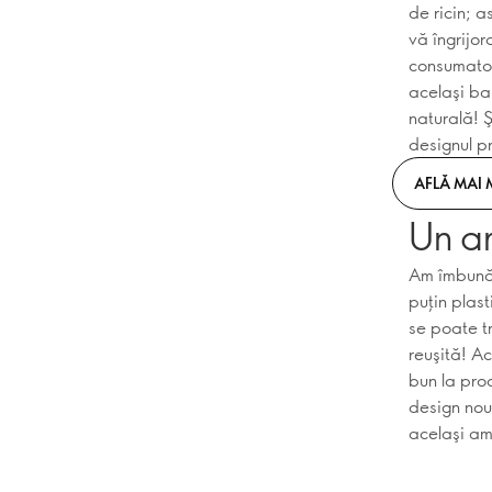
de ricin; 
vă îngrijor
consumator
acelaşi ba
naturală! 
designul p
AFLĂ MAI 
Un a
Am îmbunăt
puţin plas
se poate t
reuşită! A
bun la pro
design nou
acelaşi am