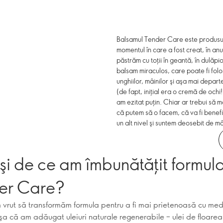
Balsamul Tender Care este produsul 
momentul în care a fost creat, în an
păstrăm cu toţii în geantă, în dulăp
balsam miraculos, care poate fi folo
unghiilor, mâinilor şi aşa mai depar
(de fapt, iniţial era o cremă de ochi
am ezitat puţin. Chiar ar trebui să
că putem să o facem, că va fi benef
un alt nivel şi suntem deosebit de m
i de ce am îmbunătăţit formul
er Care?
m vrut să transformăm formula pentru a fi mai prietenoasă cu medi
şa că am adăugat uleiuri naturale regenerabile – ulei de floarea 