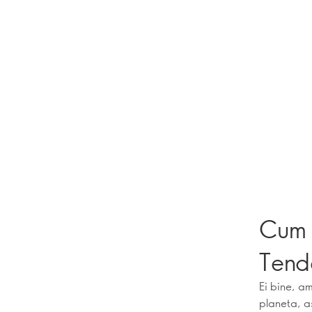
Cum ş
Tend
Ei bine, a
planeta, a