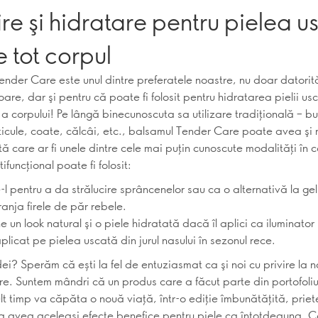
jire şi hidratare pentru pielea 
 tot corpul
ender Care este unul dintre preferatele noastre, nu doar datorit
oare, dar şi pentru că poate fi folosit pentru hidratarea pielii us
a corpului! Pe lângă binecunoscuta sa utilizare tradiţională – bu
ticule, coate, călcâi, etc., balsamul Tender Care poate avea şi 
Iată care ar fi unele dintre cele mai puţin cunoscute modalităţi în 
ifuncţional poate fi folosit:
-l pentru a da strălucire sprâncenelor sau ca o alternativă la ge
anja firele de păr rebele.
ne un look natural şi o piele hidratată dacă îl aplici ca iluminato
aplicat pe pielea uscată din jurul nasului în sezonul rece.
idei? Sperăm că ești la fel de entuziasmat ca şi noi cu privire la 
e. Suntem mândri că un produs care a făcut parte din portofoliu
lt timp va căpăta o nouă viaţă, într-o ediţie îmbunătăţită, prie
va avea aceleaşi efecte benefice pentru piele ca întotdeauna.