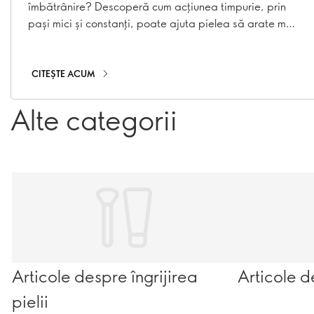
îmbătrânire? Descoperă cum acțiunea timpurie, prin
pași mici și constanți, poate ajuta pielea să arate mai
tânără pentru mai mult timp.
CITEȘTE ACUM
Alte categorii
Articole despre îngrijirea
Articole d
pielii