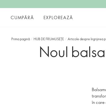
CUMPĂRĂ
EXPLOREAZĂ
Prima pagină
/
HUB DE FRUMUSEȚE
/
Articole despre îngrijirea pi
Noul balsa
Balsamu
transfo
în care