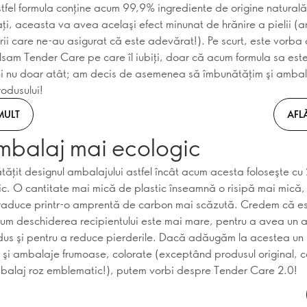
astfel formula conţine acum 99,9% ingrediente de origine naturală
aţi, aceasta va avea acelaşi efect minunat de hrănire a pielii (
ii care ne-au asigurat că este adevărat!). Pe scurt, este vorba
lsam Tender Care pe care îl iubiţi, doar că acum formula sa est
Şi nu doar atât; am decis de asemenea să îmbunătăţim şi ambala
rodusului!
MULT
AFL
mbalaj mai ecologic
ăţit designul ambalajului astfel încât acum acesta foloseşte c
tic. O cantitate mai mică de plastic înseamnă o risipă mai mică
raduce printr-o amprentă de carbon mai scăzută. Credem că es
cum deschiderea recipientului este mai mare, pentru a avea un 
dus şi pentru a reduce pierderile. Dacă adăugăm la acestea un 
 şi ambalaje frumoase, colorate (exceptând produsul original, c
balaj roz emblematic!), putem vorbi despre Tender Care 2.0!