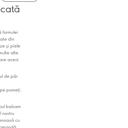
uscată
ă formulei
cate din
ze şi piele
multe alte
care acest
lul de păr
r pe pomeţi.
noul balsam
l nostru
tenoasă cu
 Comandă