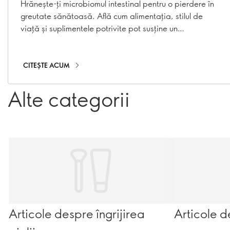
sănătos
Hrănește-ți microbiomul intestinal pentru o pierdere în
greutate sănătoasă. Află cum alimentația, stilul de
viață și suplimentele potrivite pot susține un
metabolism echilibrat și obiceiuri sănătoase.
CITEȘTE ACUM
Alte categorii
Articole despre îngrijirea
Articole d