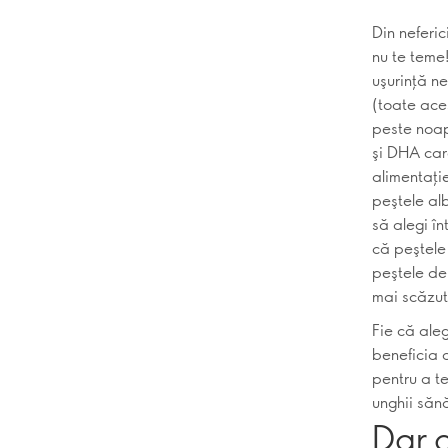
Din neferi
nu te teme!
uşurinţă ne
(toate aces
peste noapt
şi DHA car
alimentaţi
peştele al
să alegi în
că peştele 
peştele de
mai scăzut
Fie că aleg
beneficia 
pentru a te
unghii săn
Dar 