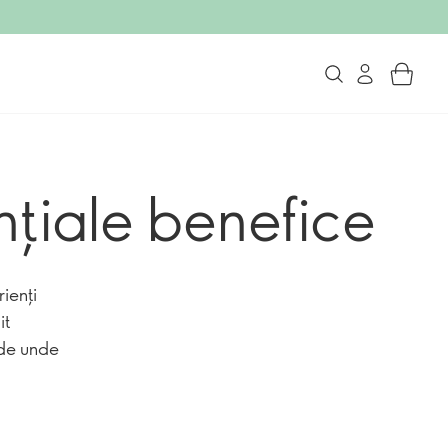
ţiale benefice
rienţi
it
 de unde