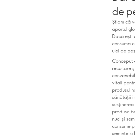
de p
Ştiam că v
aportul gl
Dacă eşti 
consuma ce
ulei de pe
Conceput c
recoltare 
convenebilă
vitali pent
produsul n
sănătăţii 
susţinerea 
produse bo
nuci şi sem
consume peş
seminţe şi