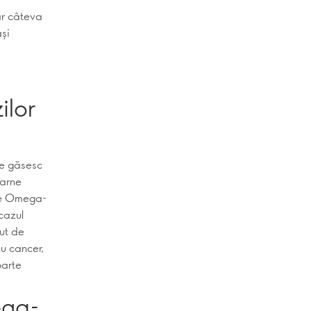
ar câteva
și
ilor
se găsesc
carne
ale Omega-
cazul
cut de
cu cancer,
oarte
ega-