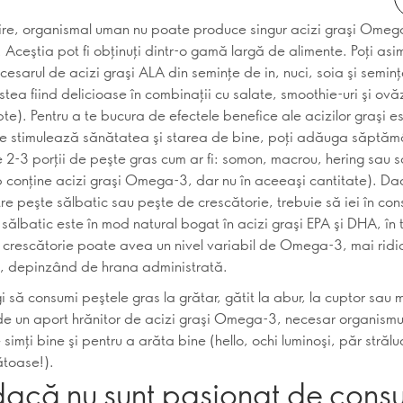
cire, organismal uman nu poate produce singur acizi graşi Omeg
 Aceştia pot fi obţinuţi dintr-o gamă largă de alimente. Poţi asi
cesarul de acizi graşi ALA din seminţe de in, nuci, soia şi semin
tea fiind delicioase în combinaţii cu salate, smoothie-uri şi ovă
e). Pentru a te bucura de efectele benefice ale acizilor graşi es
e stimulează sănătatea şi starea de bine, poţi adăuga săptămâ
e 2-3 porţii de peşte gras cum ar fi: somon, macrou, hering sau s
b conţine acizi graşi Omega-3, dar nu în aceeaşi cantitate). Da
tre peşte sălbatic sau peşte de crescătorie, trebuie să iei în co
sălbatic este în mod natural bogat în acizi graşi EPA şi DHA, în 
 crescătorie poate avea un nivel variabil de Omega-3, mai ridi
, depinzând de hrana administrată.
i să consumi peştele gras la grătar, gătit la abur, la cuptor sau 
de un aport hrănitor de acizi graşi Omega-3, necesar organismul
 simţi bine şi pentru a arăta bine (hello, ochi luminoşi, păr străluc
ătoase!).
dacă nu sunt pasionat de cons