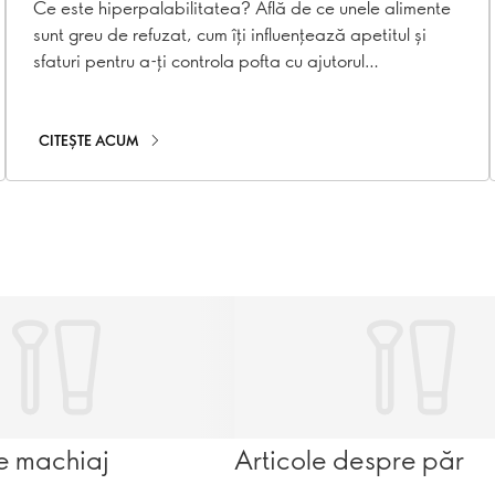
ce nu te poți opri din
Ce este hiperpalabilitatea? Află de ce unele alimente
sunt greu de refuzat, cum îți influențează apetitul și
mâncat
sfaturi pentru a-ți controla pofta cu ajutorul
Wellosophy.
CITEȘTE ACUM
e machiaj
Articole despre păr