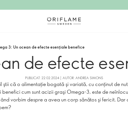
ga 3: Un ocean de efecte esenţiale benefice
n de efecte esen
PUBLICAT: 22.02.2024 | AUTOR: ANDREA SIMONS
 ştii că o alimentaţie bogată şi variată, cu conţinut de nut
li benefici cum sunt acizii graşi Omega-3, este de neînlocu
când vorbim despre a avea un corp sănătos şi fericit. Dar
epem?