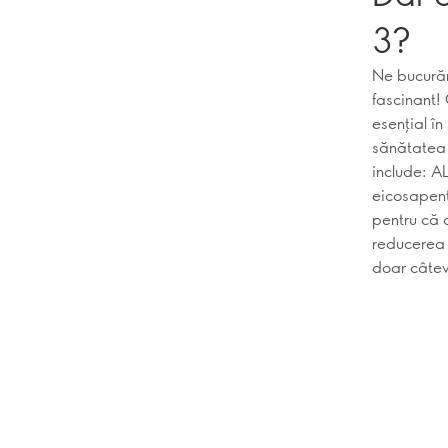
3?
Ne bucurăm
fascinant!
esenţial în
sănătatea 
include: A
eicosapent
pentru că 
reducerea i
doar câtev