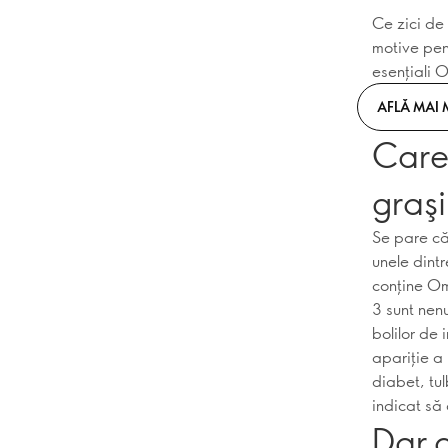
Ce zici de
motive pen
esențiali 
AFLĂ MAI 
Care 
graş
Se pare că
unele dintr
conţine Om
3 sunt nenu
bolilor de
apariţie a
diabet, tul
indicat să
Dar c