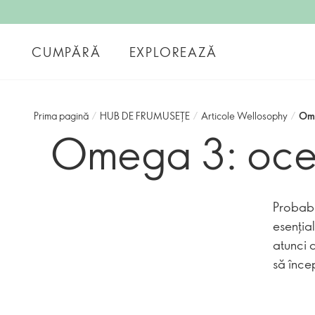
CUMPĂRĂ
EXPLOREAZĂ
Prima pagină
/
HUB DE FRUMUSEȚE
/
Articole Wellosophy
/
Ome
Omega 3: ocea
Probabil
esenţia
atunci 
să înc