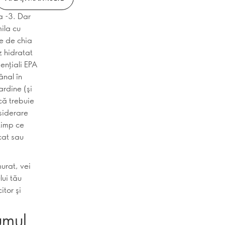
a -3. Dar
mila cu
ţe de chia
z hidratat
enţiali EPA
nal în
ardine (şi
că trebuie
nsiderare
timp ce
cat sau
murat, vei
ui tău
itor şi
umul