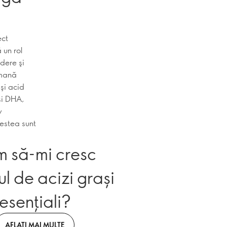
ect
 un rol
edere şi
umană
şi acid
şi DHA,
v
cestea sunt
 să-mi cresc
l de acizi grași
esențiali?
AFLAȚI MAI MULTE