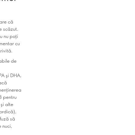
rare că
e scăzut.
u nu poţi
imentar cu
ivită.
abile de
EPA şi DHA,
dacă
 menţinerea
3 pentru
şi alte
ordică),
efuză să
 nuci,