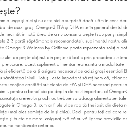
eşte?
om ajunge şi aici şi nu este nici o surpriză dacă luăm în conside
obal de acizi graşi Omega-3 EPA şi DHA este în general destul d
de neclintit în hotărârea de a nu consuma peşte (sau pur şi simpl
le 2-3 porţii săptămânale recomandate), suplimentul nostru al
şte Omega-3 Wellness by Oriflame poate reprezenta soluţia potr
u ulei de peşte obţinut din peşte sălbatic prin procedee susten
şi prelucrare, acest supliment alimentar reprezintă o modalitate
 şi eficientă de a-ţi asigura necesarul de acizi graşi esenţiali 
ru sănătatea inimii. Totuşi, este important să reţinem că, chiar 
ostru conţine cantităţi suficiente de EPA şi DHA necesari pentru
inimii, pentru a beneficia pe deplin de rolul important al Omega-
sănătăţii creierului şi ochilor, trebuie să adaugi alimentaţiei tale 
gate în Omega-3, cum ar fi uleiul de rapiţă (nelipsit din dieta n
inţe (mai ales seminţe de in şi chia). Deci, pentru toţi cei care r
te şi fructe de mare, asiguraţi-vă că nu vă lipsesc proviziile de
 legume menţionate anterior.