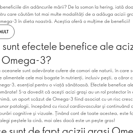
 beneficiile din adâncurile mării? De la somon la hering, iată do
tru care căutăm tot mai multe modalități de a adăuga acizii gra
Omega-3 în dieta noastră. Aceștia oferă o mulțime de beneficii!
MULT
sunt efectele benefice ale aciz
i Omega-3?
 oceanele sunt adevărate cufere de comori ale naturii, în care 
e alimentele cele mai bogate în nutrienţi, inclusiv peşti, a căror 
ega-3, esenţial pentru o viaţă sănătoasă. Efectele benefice 
mărate! S-a dovedit că aceşti acizi graşi au un rol protector în 
 inimă, un aport scăzut de Omega-3 fiind asociat cu un risc cres
 unor patologii, începând cu riscul cardiovascular şi continuând 
burări cognitive şi vizuale. Ţinând cont de toate acestea, este f
 alegi peştele la cină, mai ales dacă este un peşte gras!
e sunt de fapt acizii graşi Om