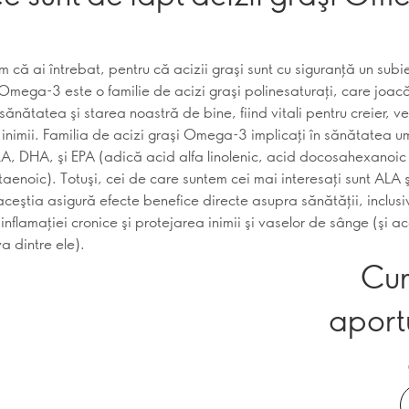
 că ai întrebat, pentru că acizii graşi sunt cu siguranţă un subi
 Omega-3 este o familie de acizi graşi polinesaturaţi, care joacă
 sănătatea şi starea noastră de bine, fiind vitali pentru creier, v
inimii. Familia de acizi graşi Omega-3 implicaţi în sănătatea 
LA, DHA, şi EPA (adică acid alfa linolenic, acid docosahexanoic 
aenoic). Totuşi, cei de care suntem cei mai interesaţi sunt ALA 
aceştia asigură efecte benefice directe asupra sănătăţii, inclusi
nflamaţiei cronice şi protejarea inimii şi vaselor de sânge (şi a
a dintre ele).
Cum
aportu